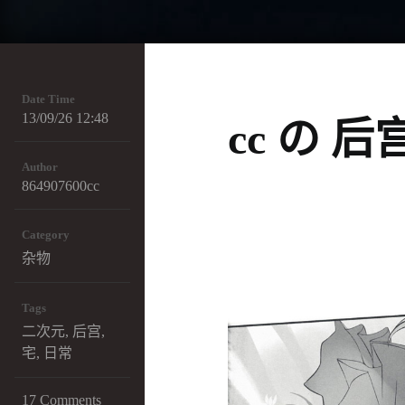
Date Time
13/09/26 12:48
cc の 后
Author
864907600cc
Category
杂物
Tags
二次元
,
后宫
,
宅
,
日常
17 Comments