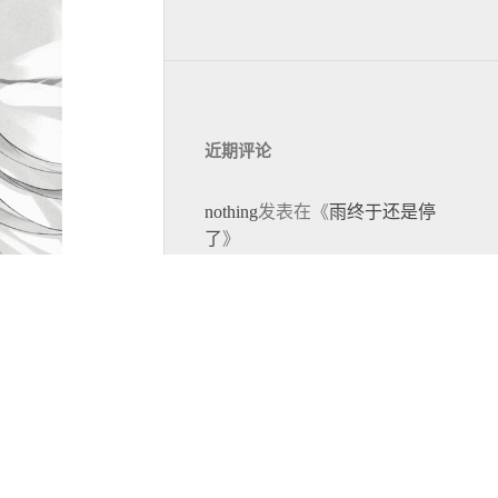
近期评论
nothing
发表在《
雨终于还是停
了
》
UqazkJjOWnpTNJEzjxboJN
发表
在《
萝莉节存活报告
》
4
北雪荒原的元正青
发表在《
无显
示器环境下用崩盘矿机搭建
NAS 小记
》
©
2012-2026 ccloli
864907600cc
发表在《
萌节存活
864907600cc All Rights Reserved
报告
》
Theme
Slackview
by
Dimpurr