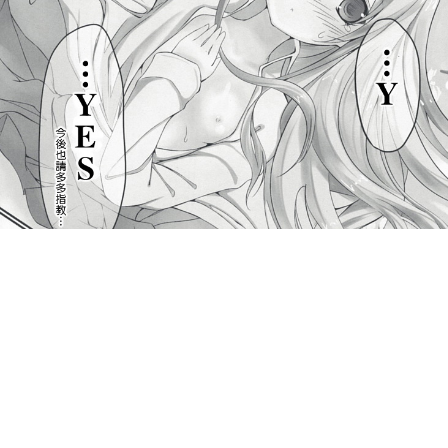
[Dream Halls!] 銀河の果てのこの街で。(電波女と青春男) P1
(368813/2b43219c9e/)