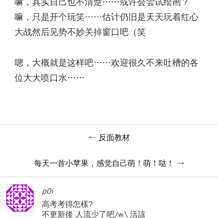
嘛，其实自己也不清楚……或许会尝试绘画？
嘛，只是开个玩笑……估计仍旧是天天玩着红心
大战然后见势不妙关掉窗口吧（笑
嗯，大概就是这样吧……欢迎很久不来吐槽的各
位大大喷口水……
反面教材
每天一首小苹果，感觉自己萌！萌！哒！
p0i
高考考得怎樣?
不更新後 人流少了吧/w\ 活該