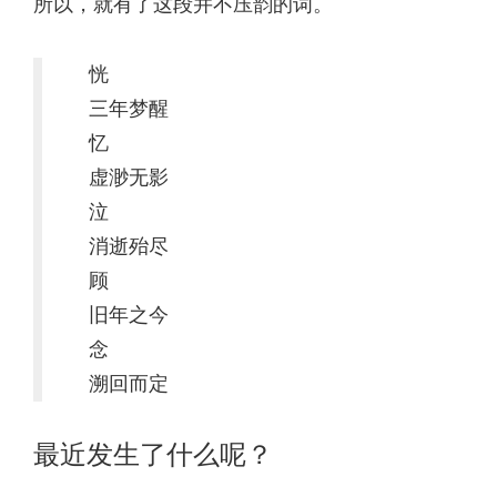
所以，就有了这段并不压韵的词。
恍
三年梦醒
忆
虚渺无影
泣
消逝殆尽
顾
旧年之今
念
溯回而定
最近发生了什么呢？