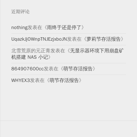
近期评论
nothing
发表在《
雨终于还是停了
》
UqazkJjOWnpTNJEzjxboJN
发表在《
萝莉节存活报告
》
北雪荒原的元正青
发表在《
无显示器环境下用崩盘矿
机搭建 NAS 小记
》
864907600cc
发表在《
萌节存活报告
》
WHYEX3
发表在《
萌节存活报告
》