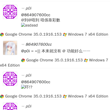
p0i
@864907600cc
@到@唔到 唔係靠彩數
Google Chrome 35.0.1916.153
Windows 7 x64 Edition
864907600cc
@p0i
= =||| 本来就没有 @ 功能好么……
Google Chrome 35.0.1916.153
Windows 7
x64 Edition
p0i
@864907600cc
Google Chrome 35.0.1916.153
Windows 7 x64 Edition
p0i