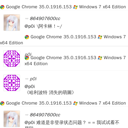
Google Chrome 35.0.1916.153
Windows 7 x64 Edition
864907600cc
@p0i
\阿卡林！~/
Google Chrome 35.0.1916.153
Windows 7
x64 Edition
p0i
Google Chrome 35.0.1916.153
Windows 7
x64 Edition
p0i
@p0i
《哈利波特 消失的萌圖》
Google Chrome 35.0.1916.153
Windows 7 x64 Edition
864907600cc
@p0i
难道是非登录状态问题？ = = 我试试看不