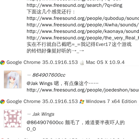
http://www.freesound.org/search/?q=ding
下面这几个感觉还行：
http://www.freesound.org/people/qubodup/sou
http://www.freesound.org/people/Aiwha/sound
http://www.freesound.org/people/kaonaya/sou
http://www.freesound.org/people/the_very_Rea
实在不行就自己截吧 =_= 我记得 Ever17 这个游戏
的铃铛好像挺好听的 →_→
Google Chrome 35.0.1916.153
Mac OS X 10.9.4
864907600cc
@Jak Wings
嗯，有点像这个……
http://www.freesound.org/people/joedeshon/so
Google Chrome 35.0.1916.153
Windows 7 x64 Edition
Jak Wings
@864907600cc
颤毛了，难道要半夜吓人的
O_O