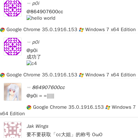
p0i
@864907600cc
Google Chrome 35.0.1916.153
Windows 7 x64 Edition
p0i
@p0i
成功了
Google Chrome 35.0.1916.153
Windows 7 x64 Edition
864907600cc
@p0i
= =||||||
Google Chrome 35.0.1916.153
Windows 7
x64 Edition
Jak Wings
要不要获取「cc大姐」的称号 OωO