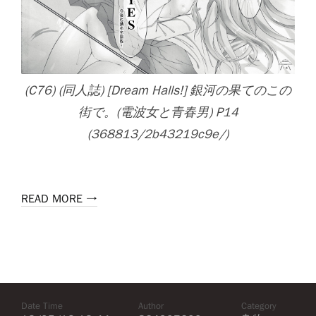
(C76) (同人誌) [Dream Halls!] 銀河の果てのこの
街で。(電波女と青春男) P14
(368813/2b43219c9e/)
READ MORE →
Date Time
Author
Category