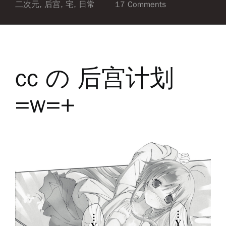
二次元
,
后宫
,
宅
,
日常
17 Comments
cc の 后宫计划
=w=+