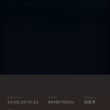
Date Time
Author
Category
14/02/24 01:12
864907600cc
伪技术
Tags