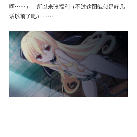
啊……），所以来张福利（不过这图貌似是好几
话以前了吧）……
“……而且那傢伙還是個蘿莉體形 不過 外表還是
很可愛的 對某些蘿莉控來說應該是雪中送炭吧
在陽光的天然牢房下 成為永遠的玩具的吸血鬼不
覺得很H嗎？”