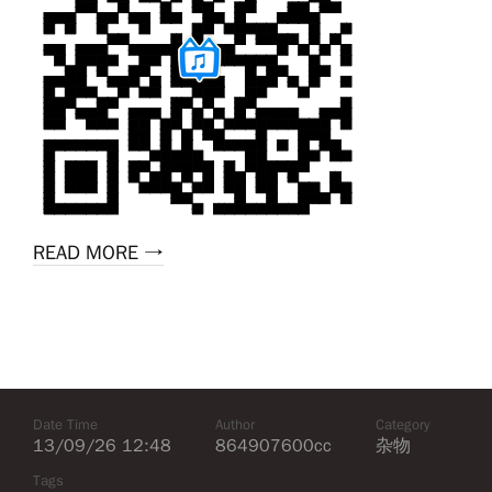
READ MORE →
Date Time
Author
Category
13/09/26 12:48
864907600cc
杂物
Tags