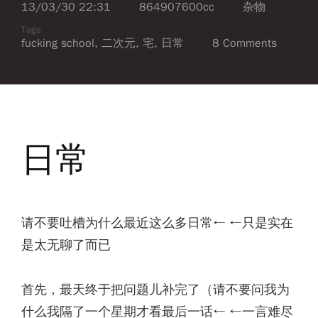
13/03/30 22:31
864907600cc
杂物
Tags
fucking school
,
二次元
,
宅
,
日常
8 Comments
日常
请不要吐槽为什么最近这么多日常← ←只是实在
是太无聊了而已
首先，最天终于把问题儿补完了（请不要问我为
什么我隔了一个星期才看最后一话
← ←一言难尽