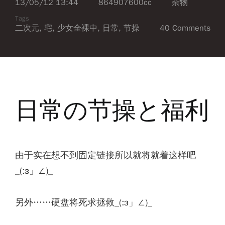
13/05/12 13:44
864907600cc
杂物
Tags
二次元
,
宅
,
少女全裸中
,
日常
,
节操
40 Comments
日常の节操と福利
由于实在想不到固定链接所以就将就着这样吧
_(:з」∠)_
另外……硬盘将死求拯救_(:з」∠)_