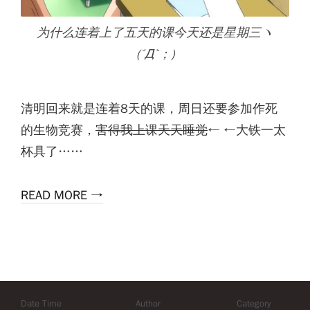
为什么连着上了五天的课今天还是星期三ヽ
(´Д`；)
清明回来就是连着8天的课，周日还要参加作死
的生物竞赛，
害得我上课天天睡觉
← ←大铁一太
杯具了……
READ MORE →
Date Time
Author
Category