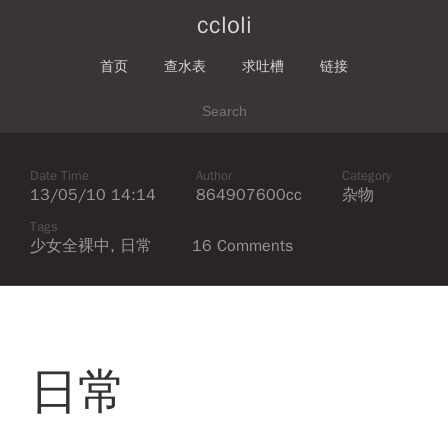
ccloli
首页
查水表
求吐槽
链接
Date Time
Author
Category
13/05/10 14:14
864907600cc
杂物
Tags
少女全裸中
,
日常
16 Comments
日常