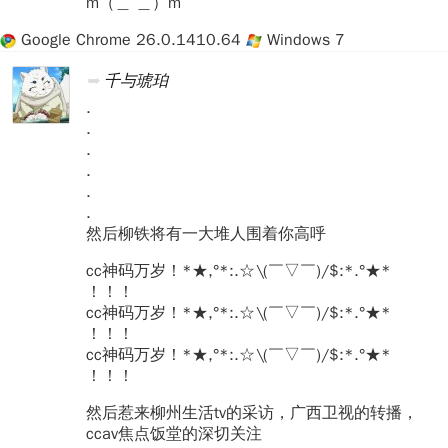
m（＿ ＿）m
Google Chrome 26.0.1410.64
Windows 7
千与琥珀
.
.
.
.
.
.
然后柳铁将有一大堆人围着你高呼
cc神码万岁！*★,°*:.☆\(￣▽￣)/$:*.°★*
！！！
cc神码万岁！*★,°*:.☆\(￣▽￣)/$:*.°★*
！！！
cc神码万岁！*★,°*:.☆\(￣▽￣)/$:*.°★*
！！！
然后惹来柳州生活tv的采访，广西卫视的转播，
ccav焦点饭堂的深切关注