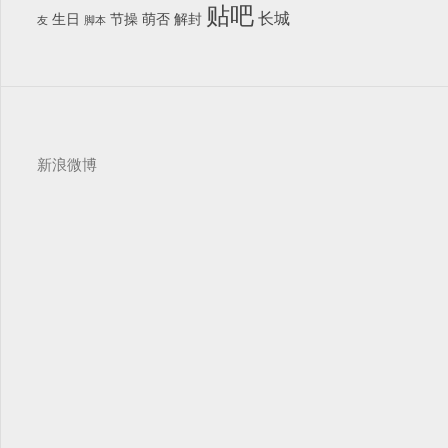
贴吧
长城
生日
节操
萌否
解封
友
脚本
新浪微博