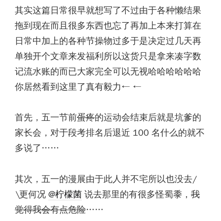
其实这篇日常很早就想写了不过由于各种懒结果
拖到现在而且很多东西也忘了再加上本来打算在
日常中加上的各种节操物过多于是决定过几天再
单独开个文章来发福利所以这货只是拿来凑字数
记流水账的而已大家完全可以无视哈哈哈哈哈哈
你居然看到这里了真有毅力← ←
首先，五一节前
蛋疼
的运动会结束后就是坑爹的
家长会，对于段考排名后退近 100 名什么的就不
多说了……
其次，五一的漫展由于此人并不宅所以也没去/
\更何况
@柠檬菌
说去那里的有很多怪蜀黍，
我
觉得我会有点危险
……