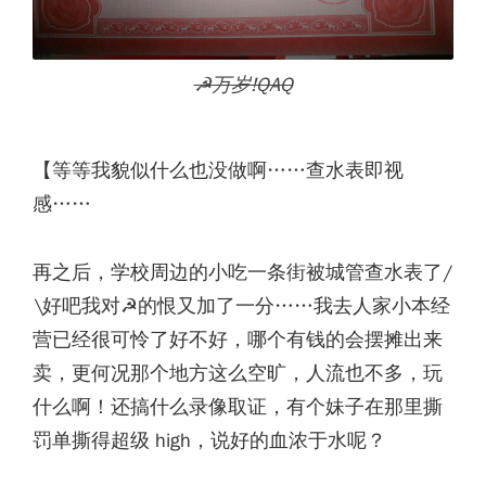
☭万岁!QAQ
【等等我貌似什么也没做啊……查水表即视
感……
再之后，学校周边的小吃一条街被城管查水表了/
\好吧我对☭的恨又加了一分……我去人家小本经
营已经很可怜了好不好，哪个有钱的会摆摊出来
卖，更何况那个地方这么空旷，人流也不多，玩
什么啊！还搞什么录像取证，有个妹子在那里撕
罚单撕得超级 high，说好的血浓于水呢？