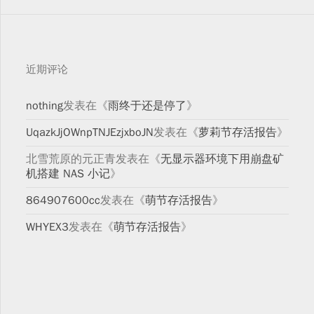
近期评论
nothing
发表在《
雨终于还是停了
》
UqazkJjOWnpTNJEzjxboJN
发表在《
萝莉节存活报告
》
北雪荒原的元正青
发表在《
无显示器环境下用崩盘矿
机搭建 NAS 小记
》
864907600cc
发表在《
萌节存活报告
》
WHYEX3
发表在《
萌节存活报告
》