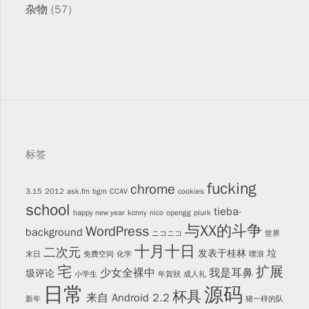
杂物
(57)
标签
fucking
chrome
3.15
2012
ask.fm
bgm
CCAV
cookies
school
tieba-
happy new year
kcnny
nico
opengg
plurk
与XX的斗争
WordPress
background
ニコニコ
世界
十月十日
二次元
发表于桂林
垃
末日
免费空间
化学
噗浪
宅
扩展
少女全裸中
我是耳鼻
圾评论
小学生
年賀狀
成人礼
日常
源码
杯具
来自 Android 2.2
新年
猪一样的队