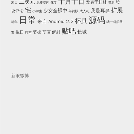
十月十日
二次元
发表于桂林
垃
末日
免费空间
化学
噗浪
宅
扩展
少女全裸中
我是耳鼻
圾评论
小学生
年賀狀
成人礼
日常
源码
杯具
来自 Android 2.2
新年
猪一样的队
贴吧
长城
生日
节操
萌否
解封
友
脚本
新浪微博