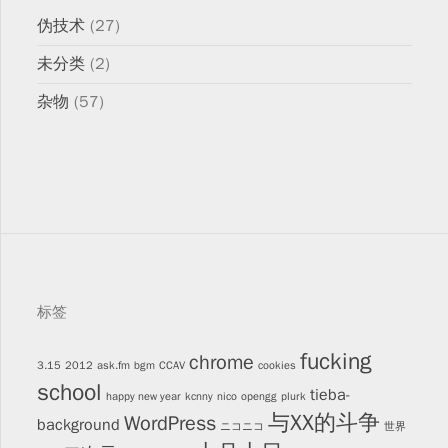
伪技术
(27)
未分类
(2)
杂物
(57)
标签
fucking
chrome
3.15
2012
ask.fm
bgm
CCAV
cookies
school
tieba-
happy new year
kcnny
nico
opengg
plurk
与XX的斗争
WordPress
background
ニコニコ
世界