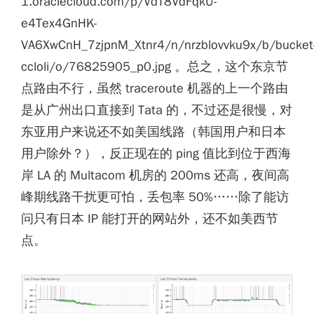
1.oraclecloud.com/p/VdT8VdFqkU-
e4Tex4GnHK-
VA6XwCnH_7zjpnM_Xtnr4/n/nrzblovvku9x/b/bucket
ccloli/o/76825905_p0.jpg 。总之，这个东京节
点路由不行，虽然 traceroute 机器的上一个路由
是从广州出口直接到 Tata 的，不过还是很慢，对
东亚用户来说还不如美国线路（韩国用户和日本
用户除外？），反正现在的 ping 值比到位于西海
岸 LA 的 Multacom 机房的 200ms 还高，夜间高
峰期线路干扰更可怕，丢包率 50%……除了能访
问只有日本 IP 能打开的网站外，还不如美西节
点。