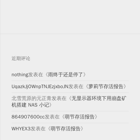
近期评论
nothing
发表在《
雨终于还是停了
》
UqazkJjOWnpTNJEzjxboJN
发表在《
萝莉节存活报告
》
北雪荒原的元正青
发表在《
无显示器环境下用崩盘矿
机搭建 NAS 小记
》
864907600cc
发表在《
萌节存活报告
》
WHYEX3
发表在《
萌节存活报告
》