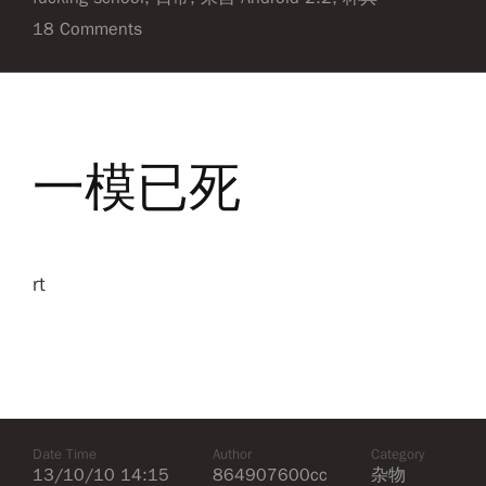
18 Comments
一模已死
rt
Date Time
Author
Category
13/10/10 14:15
864907600cc
杂物