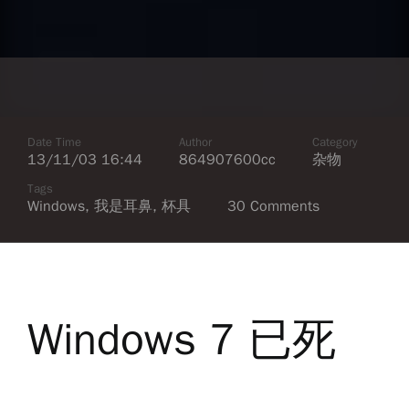
Date Time
Author
Category
13/11/03 16:44
864907600cc
杂物
Tags
Windows
,
我是耳鼻
,
杯具
30 Comments
Windows 7 已死