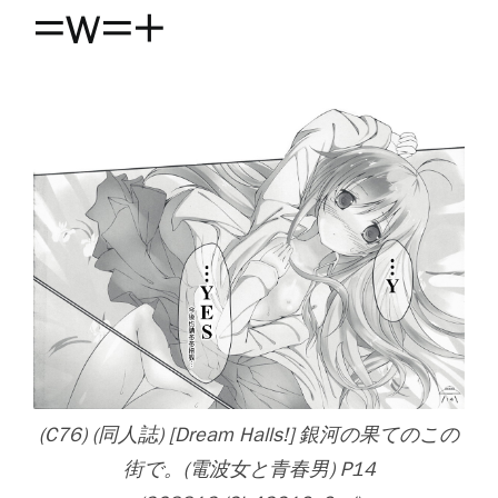
=w=+
(C76) (同人誌) [Dream Halls!] 銀河の果てのこの
街で。(電波女と青春男) P14