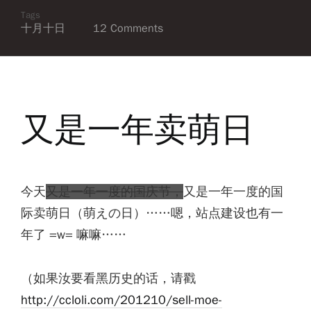
Tags
十月十日
12 Comments
又是一年卖萌日
今天
又是一年一度的国庆节，
又是一年一度的国
际卖萌日（萌えの日）……嗯，站点建设也有一
年了 =w= 嘛嘛……
（如果汝要看黑历史的话，请戳
http://ccloli.com/201210/sell-moe-