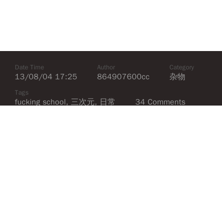
Date Time
Author
Category
13/08/04 17:25
864907600cc
杂物
Tags
fucking school
,
三次元
,
日常
34 Comments
高三
有一种莫名其妙就到了高三的赶脚……嗯……还