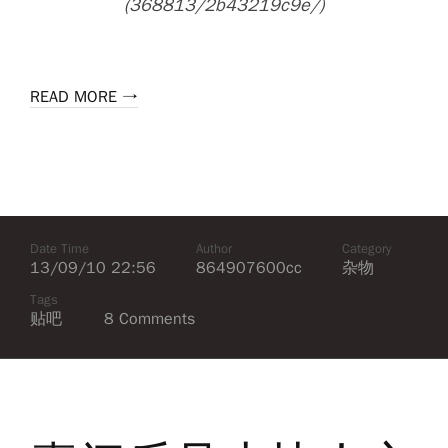
(368813/2b43219c9e/)
READ MORE →
Date Time
Author
Category
13/09/10 22:56
864907600cc
杂物
Tags
贴吧
8 Comments