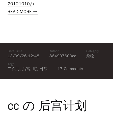
20121010/
）
READ MORE →
Date Time
Author
Category
13/09/26 12:48
864907600cc
杂物
Tags
二次元
,
后宫
,
宅
,
日常
17 Comments
cc の 后宫计划