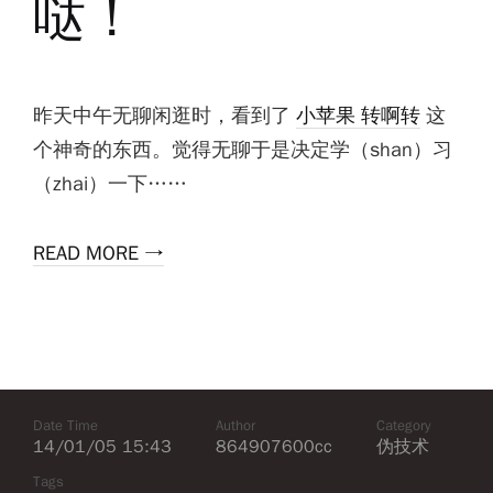
哒！
昨天中午无聊闲逛时，看到了
小苹果 转啊转
这
个神奇的东西。觉得无聊于是决定学（shan）习
（zhai）一下……
READ MORE →
Date Time
Author
Category
14/01/05 15:43
864907600cc
伪技术
Tags